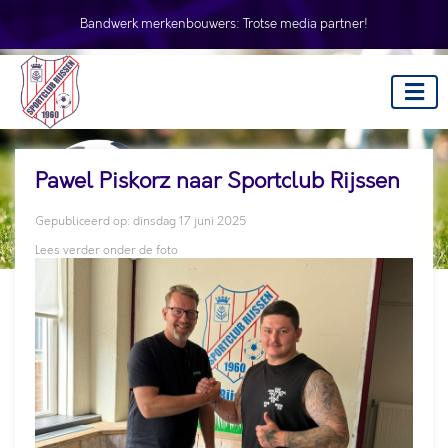
Bandwerk merkenbouwers:
Trotse media partner!
Pawel Piskorz naar Sportclub Rijssen
Gepubliceerd op: dinsdag 17 juni 2025
Lees verder onder de foto