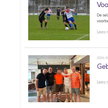
Voo
De sel
voorb
Lees
2026-0
Geb
Lees