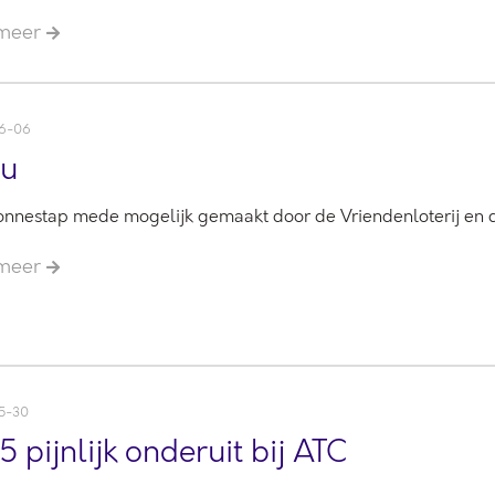
 meer
6-06
cu
onnestap mede mogelijk gemaakt door de Vriendenloterij en
 meer
5-30
5 pijnlijk onderuit bij ATC