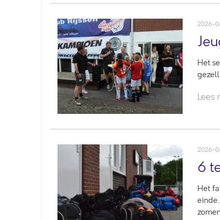
2026-0
Jeu
Het se
gezell
Lees
2026-0
6 t
Het fa
einde.
zomerv