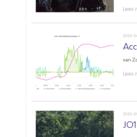
Lees
2026-0
Ac
van Z
Lees
2026-0
JO1