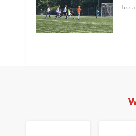
Lees
W