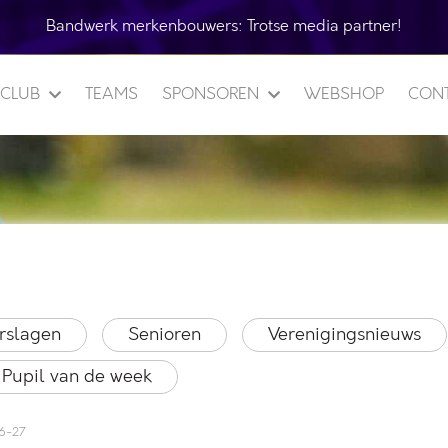
Bandwerk merkenbouwers:
Trotse media partner!
 CLUB
TEAMS
SPONSOREN
WEBSHOP
CON
rslagen
Senioren
Verenigingsnieuws
Pupil van de week
6-27