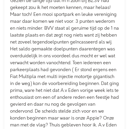
Gezien de lange tijd dat m'n zoon bij BZSV had
gekeept zou ik het moeten kennen, maar helaas!
Maar toch! Een mooi sportpark en leuke vereniging
maar daar komen we niet voor. 3 punten wederom
en niets minder. BVV staat al geruime tijd op de 1 na
laatste plaats en dat zegt nog niets want zij hebben
net zoveel tegendoelpunten geïncasseerd als wij.
Het saldo gemaakte doelpunten daarentegen was
overduidelijk in ons voordeel dus mocht er wel wat
verwacht worden vanochtend. Toen iedereen een
parkeerplaats had gevonden ( Er stond ergens een
Fiat Multipla met multi injectie motortje gigantisch
in de weg) kon de voorbereiding beginnen. Dat ging
prima, ware het niet dat A.v Eden vorige week iets te
enthousiast om een of andere reden een feestje had
gevierd en daar nu nog de gevolgen van
ondervond. De scheids stelde zich voor en we
konden beginnen maar waar is onze Appie? Onze
man met de vlag? Thuis gebleven hoor ik. A.v Eden