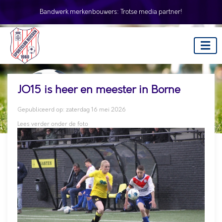
Bandwerk merkenbouwers:
Trotse media partner!
JO15 is heer en meester in Borne
Gepubliceerd op: zaterdag 16 mei 2026
Lees verder onder de foto