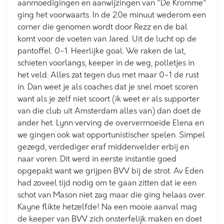
aanmoedigingen en aanwijzingen van "De Kromme"
ging het voorwaarts. In de 20e minuut wederom een
corner die genomen wordt door Rezz en de bal
komt voor de voeten van Jared. Uit de lucht op de
pantoffel. 0-1. Heerlijke goal. We raken de lat,
schieten voorlangs, keeper in de weg, polletjes in
het veld. Alles zat tegen dus met maar 0-1 de rust
in. Dan weet je als coaches dat je snel moet scoren
want als je zelf niet scoort (ik weet er als supporter
van die club uit Amsterdam alles van) dan doet de
ander het. Lynn verving de oververmoeide Elena en
we gingen ook wat opportunistischer spelen. Simpel
gezegd, verdediger eraf middenvelder erbij en
naar voren. Dit werd in eerste instantie goed
opgepakt want we grijpen BVV bij de strot. Av Eden
had zoveel tijd nodig om te gaan zitten dat ie een
schot van Mason niet zag maar die ging helaas over.
Kayne flikte hetzelfde! Na een mooie aanval mag
de keeper van BVV zich onsterfelijk maken en doet