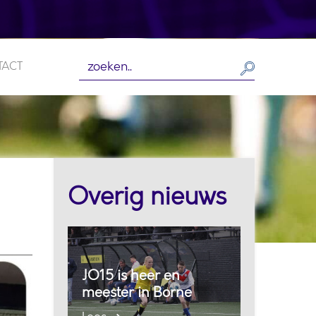
TACT
Overig nieuws
JO15 is heer en
meester in Borne