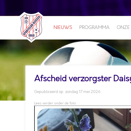
NIEUWS
PROGRAMMA
ONZE
Afscheid verzorgster Dai
Gepubliceerd op: zondag 17 mei 2026
Lees verder onder de foto