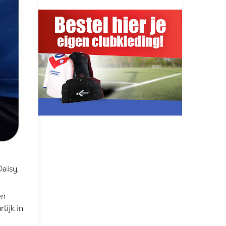
aisy.
en
lijk in