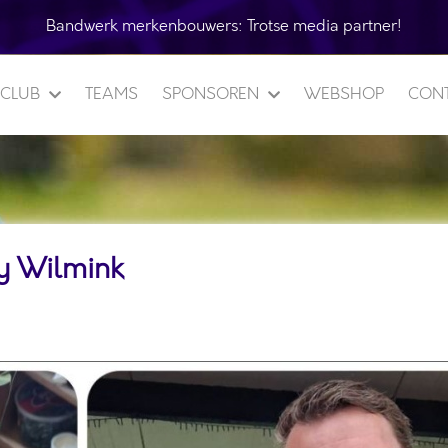
Bandwerk merkenbouwers:
Trotse media partner!
 CLUB
TEAMS
SPONSOREN
WEBSHOP
CON
sy Wilmink